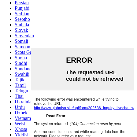
Persian
Punjabi
Serbian
Sesotho
Sinhala
Slovak
Slovenian
Somali
Samoan
Scots Gaelic
Shona
Sindhi
Sundanese
Swahili
Tajik
Tamil
Telugu
Thai
Ukrainian
Urdu
Uzbek
Vietnamese
Welsh
Xhosa
Yiddish