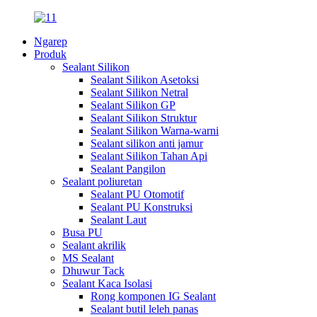
Ngarep
Produk
Sealant Silikon
Sealant Silikon Asetoksi
Sealant Silikon Netral
Sealant Silikon GP
Sealant Silikon Struktur
Sealant Silikon Warna-warni
Sealant silikon anti jamur
Sealant Silikon Tahan Api
Sealant Pangilon
Sealant poliuretan
Sealant PU Otomotif
Sealant PU Konstruksi
Sealant Laut
Busa PU
Sealant akrilik
MS Sealant
Dhuwur Tack
Sealant Kaca Isolasi
Rong komponen IG Sealant
Sealant butil leleh panas