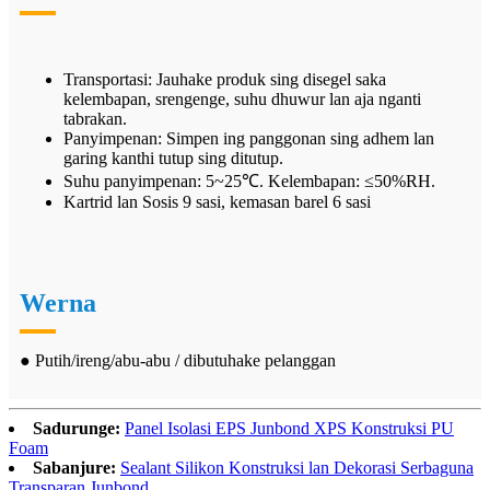
Transportasi: Jauhake produk sing disegel saka
kelembapan, srengenge, suhu dhuwur lan aja nganti
tabrakan.
Panyimpenan: Simpen ing panggonan sing adhem lan
garing kanthi tutup sing ditutup.
Suhu panyimpenan: 5~25℃. Kelembapan: ≤50%RH.
Kartrid lan Sosis 9 sasi, kemasan barel 6 sasi
Werna
● Putih/ireng/abu-abu / dibutuhake pelanggan
Sadurunge:
Panel Isolasi EPS Junbond XPS Konstruksi PU
Foam
Sabanjure:
Sealant Silikon Konstruksi lan Dekorasi Serbaguna
Transparan Junbond