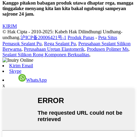
Kanggo pitakon babagan produk utawa dhaptar rega, mangga
tinggalake menyang kita lan kita bakal ngubungi sampeyan
sajrone 24 jam.
KIRIM
© Hak Cipta - 2010-2025: Kabeh Hak Dilindhungi Undhang-
undhang.
沪ICP备20006421号-1
Produk Panas
-
Peta Situs
Pemasok Sealant Pu
,
Rega Sealant Pu
,
Perusahaan Sealant Silikon
Berwarna
,
Perusahaan Uretan Elastomerik
,
Produsen Polimer Ms
,
Sealant Silikon Rong Komponen Berkualitas
,
Kirim Email
Skype
WhatsApp
x