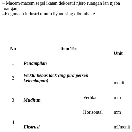
– Macem-macem segel ikatan dekoratif njero ruangan lan njaba
ruangan;
–Kegunaan industri umum liyane sing dibutuhake.
No
Item Tes
Unit
1
Penampilan
-
Wektu bebas tack (ing pira persen
2
kelembapan)
menit
Vertikal
mm
3
Mudhun
Horisontal
mm
4
Ekstrusi
ml/menit