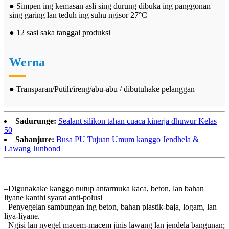
● Simpen ing kemasan asli sing durung dibuka ing panggonan
sing garing lan teduh ing suhu ngisor 27°C
● 12 sasi saka tanggal produksi
Werna
● Transparan/Putih/ireng/abu-abu / dibutuhake pelanggan
Sadurunge:
Sealant silikon tahan cuaca kinerja dhuwur Kelas
50
Sabanjure:
Busa PU Tujuan Umum kanggo Jendhela &
Lawang Junbond
–Digunakake kanggo nutup antarmuka kaca, beton, lan bahan
liyane kanthi syarat anti-polusi
–Penyegelan sambungan ing beton, bahan plastik-baja, logam, lan
liya-liyane.
–Ngisi lan nyegel macem-macem jinis lawang lan jendela bangunan;