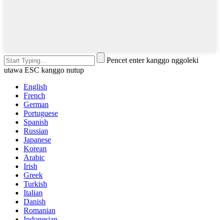
Pencet enter kanggo nggoleki
utawa ESC kanggo nutup
English
French
German
Portuguese
Spanish
Russian
Japanese
Korean
Arabic
Irish
Greek
Turkish
Italian
Danish
Romanian
Indonesian