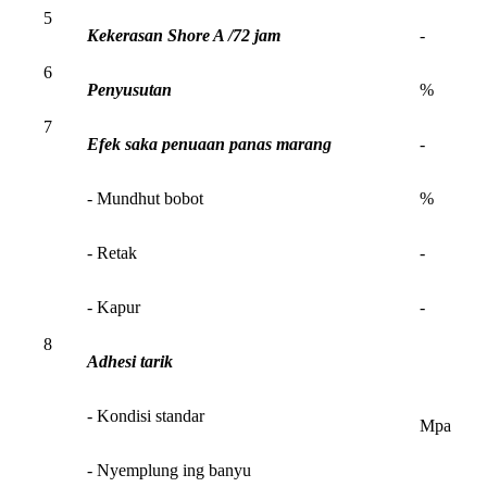
5
Kekerasan Shore A /72 jam
-
6
Penyusutan
%
7
Efek saka penuaan panas marang
-
- Mundhut bobot
%
- Retak
-
- Kapur
-
8
Adhesi tarik
- Kondisi standar
Mpa
- Nyemplung ing banyu