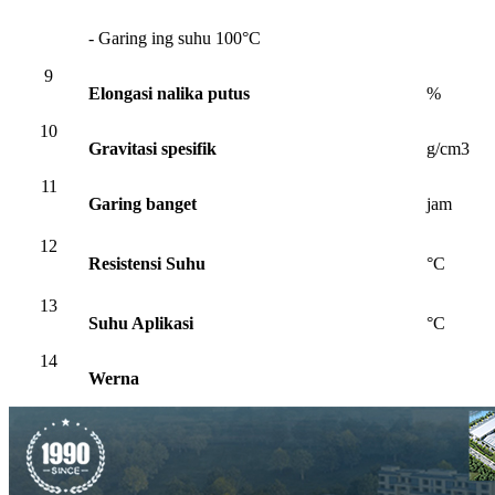
- Garing ing suhu 100°C
9
Elongasi nalika putus
%
10
Gravitasi spesifik
g/cm3
11
Garing banget
jam
12
Resistensi Suhu
°C
13
Suhu Aplikasi
°C
14
Werna