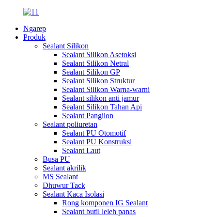
Ngarep
Produk
Sealant Silikon
Sealant Silikon Asetoksi
Sealant Silikon Netral
Sealant Silikon GP
Sealant Silikon Struktur
Sealant Silikon Warna-warni
Sealant silikon anti jamur
Sealant Silikon Tahan Api
Sealant Pangilon
Sealant poliuretan
Sealant PU Otomotif
Sealant PU Konstruksi
Sealant Laut
Busa PU
Sealant akrilik
MS Sealant
Dhuwur Tack
Sealant Kaca Isolasi
Rong komponen IG Sealant
Sealant butil leleh panas