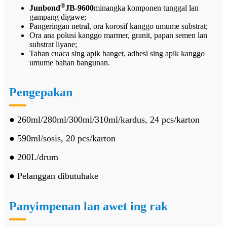
®
Junbond
JB-9600
minangka komponen tunggal lan
gampang digawe;
Pangeringan netral, ora korosif kanggo umume substrat;
Ora ana polusi kanggo marmer, granit, papan semen lan
substrat liyane;
Tahan cuaca sing apik banget, adhesi sing apik kanggo
umume bahan bangunan.
Pengepakan
● 260ml/280ml/300ml/310ml/kardus, 24 pcs/karton
● 590ml/sosis, 20 pcs/karton
● 200L/drum
● Pelanggan dibutuhake
Panyimpenan lan awet ing rak