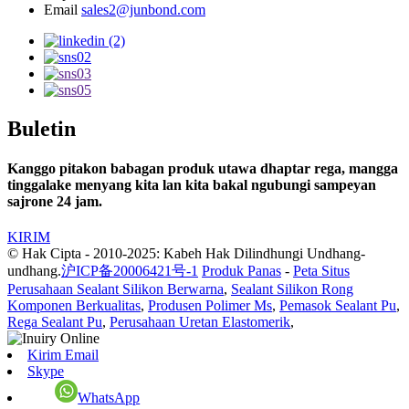
Email
sales2@junbond.com
Buletin
Kanggo pitakon babagan produk utawa dhaptar rega, mangga
tinggalake menyang kita lan kita bakal ngubungi sampeyan
sajrone 24 jam.
KIRIM
© Hak Cipta - 2010-2025: Kabeh Hak Dilindhungi Undhang-
undhang.
沪ICP备20006421号-1
Produk Panas
-
Peta Situs
Perusahaan Sealant Silikon Berwarna
,
Sealant Silikon Rong
Komponen Berkualitas
,
Produsen Polimer Ms
,
Pemasok Sealant Pu
,
Rega Sealant Pu
,
Perusahaan Uretan Elastomerik
,
Kirim Email
Skype
WhatsApp